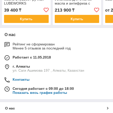
LUBEWORKS
масла и антифриза с
мерной емкостью,
39 400
213 900
₸
₸
от
мобильная
Купить
Купить
О нас
Рейтинг не сформирован
Менее 5 отзывов за последний год
Работает с 11.05.2018
г. Алматы
ул. Саги Ашимова 197 , Алматы, Казахстан
Контакты
Сегодня работает с 09:00 до 18:00
Показать весь график работы
О нас