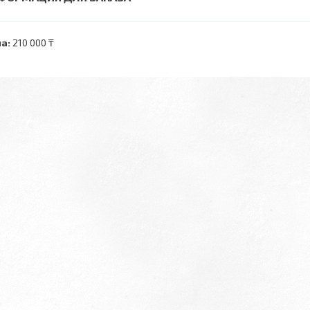
а:
210 000 ₸