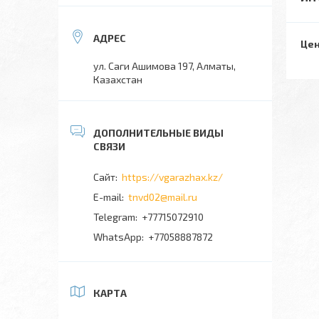
Цен
ул. Саги Ашимова 197, Алматы,
Казахстан
https://vgarazhax.kz/
tnvd02@mail.ru
+77715072910
+77058887872
КАРТА