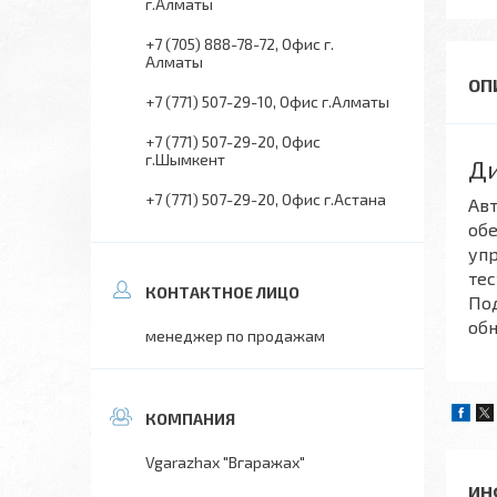
г.Алматы
+7 (705) 888-78-72
Офис г.
Алматы
+7 (771) 507-29-10
Офис г.Алматы
+7 (771) 507-29-20
Офис
г.Шымкент
Ди
+7 (771) 507-29-20
Офис г.Астана
Авт
об
упр
тес
Под
обн
менеджер по продажам
Vgarazhax "Вгаражах"
ИН