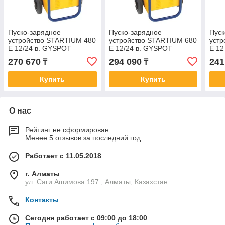
Пуско-зарядное
Пуско-зарядное
Пуск
устройство STARTIUM 480
устройство STARTIUM 680
устр
E 12/24 в. GYSPOT
E 12/24 в. GYSPOT
E 12
270 670
294 090
241
₸
₸
Купить
Купить
О нас
Рейтинг не сформирован
Менее 5 отзывов за последний год
Работает с 11.05.2018
г. Алматы
ул. Саги Ашимова 197 , Алматы, Казахстан
Контакты
Сегодня работает с 09:00 до 18:00