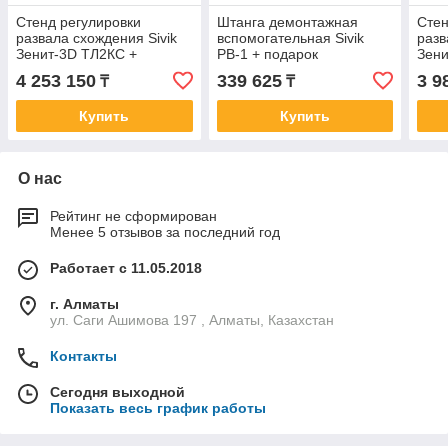
Стенд регулировки
Штанга демонтажная
Стен
развала схождения Sivik
вспомогательная Sivik
разв
Зенит-3D ТЛ2КС +
РВ-1 + подарок
Зени
подарок
4 253 150
339 625
3 9
₸
₸
Купить
Купить
О нас
Рейтинг не сформирован
Менее 5 отзывов за последний год
Работает с 11.05.2018
г. Алматы
ул. Саги Ашимова 197 , Алматы, Казахстан
Контакты
Сегодня выходной
Показать весь график работы