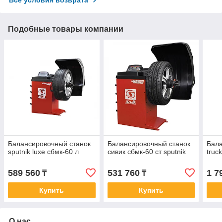
Все условия возврата
Подобные товары компании
Балансировочный станок
Балансировочный станок
Бала
sputnik luxe сбмк-60 л
сивик сбмк-60 ст sputnik
truc
589 560
531 760
1 7
₸
₸
Купить
Купить
О нас