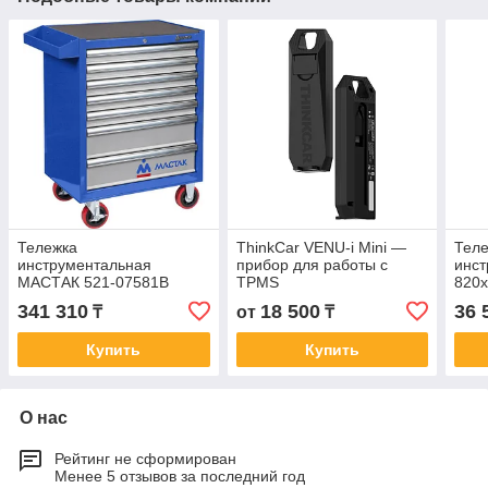
Тележка
ThinkCar VENU-i Mini —
Тел
инструментальная
прибор для работы с
инст
МАСТАК 521-07581B
TPMS
820х
коле
341 310
18 500
36 
₸
от
₸
Купить
Купить
О нас
Рейтинг не сформирован
Менее 5 отзывов за последний год