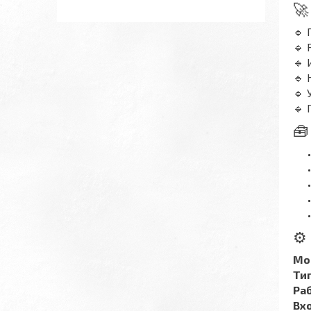
🚀
🔹 
🔹 
🔹 
🔹 
🔹
🔹 
🧰
⚙️
Мо
Ти
Ра
Вх