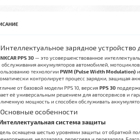
 Интеллектуальное зарядное устройство 
INKCAR PPS 30
— это усовершенствованное интеллектуаль
 обслуживания аккумуляторов автомобилей, мотоциклов,
пользованию технологии
PWM (Pulse Width Modulation)
и
оматически контролирует процесс зарядки, защищая акк
тличие от базовой модели PPS 10, версия
PPS 30
поддержив
ает её универсальным решением для автосервисов и гара
еличенную мощность и способен обслуживать аккумулят
 Основные особенности
 Интеллектуальная система защиты
ель оснащена шестью уровнями защиты: от обратной пол
енапряжения, недозаряда, перегрева и перезаряда. Благ