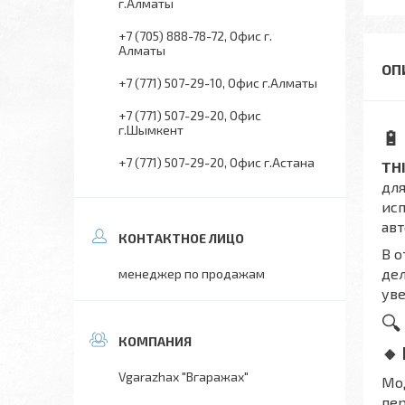
г.Алматы
+7 (705) 888-78-72
Офис г.
Алматы
+7 (771) 507-29-10
Офис г.Алматы
+7 (771) 507-29-20
Офис
г.Шымкент
🔋
+7 (771) 507-29-20
Офис г.Астана
TH
для
ис
авт
В о
дел
менеджер по продажам
ув
🔍
🔸
Vgarazhax "Вгаражах"
Мод
пер