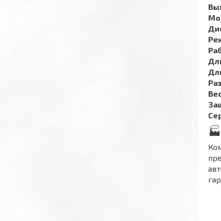
Вы
Мо
Ди
Ре
Ра
Дл
Дл
Ра
Вес
За
Се
🏭
Ко
пре
авт
гар