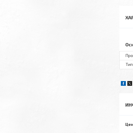
ХА
Ос
Про
Тип
ИН
Цен