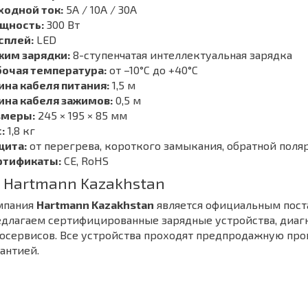
ходной ток:
5A / 10A / 30A
щность:
300 Вт
сплей:
LED
жим зарядки:
8-ступенчатая интеллектуальная зарядка
бочая температура:
от –10°C до +40°C
ина кабеля питания:
1,5 м
ина кабеля зажимов:
0,5 м
змеры:
245 × 195 × 85 мм
:
1,8 кг
щита:
от перегрева, короткого замыкания, обратной поля
ртификаты:
CE, RoHS
 Hartmann Kazakhstan
мпания
Hartmann Kazakhstan
является официальным пос
длагаем сертифицированные зарядные устройства, диаг
осервисов. Все устройства проходят предпродажную про
антией.