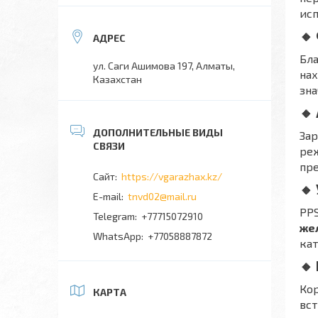
исп
🔸
Бл
ул. Саги Ашимова 197, Алматы,
нах
Казахстан
зна
🔸
Зар
реж
пр
https://vgarazhax.kz/
🔸
tnvd02@mail.ru
PPS
+77715072910
же
+77058887872
кат
🔸
Кор
КАРТА
вст