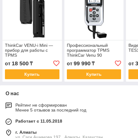
ThinkCar VENU-i Mini —
Профессиональный
Виде
прибор для работы с
программатор TPMS
TES
TPMS
ThinkCar Venu 90
18 500
99 990
от
₸
от
₸
от
Купить
Купить
О нас
Рейтинг не сформирован
Менее 5 отзывов за последний год
Работает с 11.05.2018
г. Алматы
ул. Саги Ашимова 197 , Алматы, Казахстан