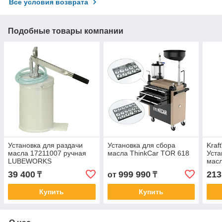
Все условия возврата
Подобные товары компании
Установка для раздачи
Установка для сбора
Kraf
масла 17211007 ручная
масла ThinkCar TOR 618
Уста
LUBEWORKS
масл
мерн
39 400
999 990
213
₸
от
₸
моб
Купить
Купить