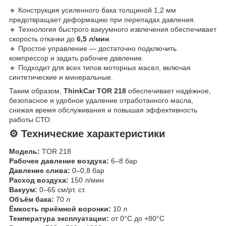
🔹 Конструкция усиленного бака толщиной 1,2 мм
предотвращает деформацию при перепадах давления.
🔹 Технология быстрого вакуумного извлечения обеспечивает
скорость откачки до
6,5 л/мин
.
🔹 Простое управление — достаточно подключить
компрессор и задать рабочее давление.
🔹 Подходит для всех типов моторных масел, включая
синтетические и минеральные.
Таким образом,
ThinkCar TOR 218
обеспечивает надёжное,
безопасное и удобное удаление отработанного масла,
снижая время обслуживания и повышая эффективность
работы СТО.
⚙️ Технические характеристики
Модель:
TOR 218
Рабочее давление воздуха:
6–8 бар
Давление слива:
0–0,8 бар
Расход воздуха:
150 л/мин
Вакуум:
0–65 см/рт. ст.
Объём бака:
70 л
Ёмкость приёмной воронки:
10 л
Температура эксплуатации:
от 0°C до +80°C