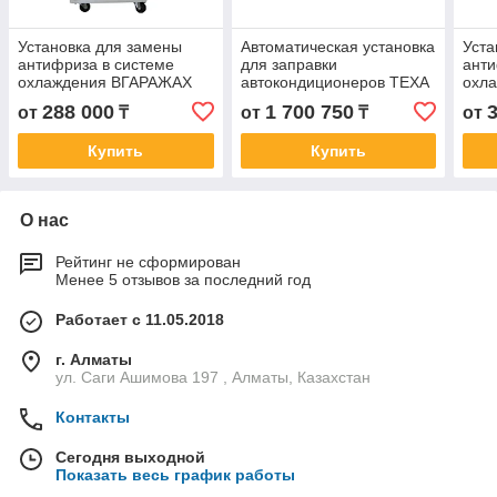
Установка для замены
Автоматическая установка
Уста
антифриза в системе
для заправки
анти
охлаждения ВГАРАЖАХ
автокондиционеров TEXA
охл
V100
V20
288 000
1 700 750
от
₸
от
₸
от
Купить
Купить
О нас
Рейтинг не сформирован
Менее 5 отзывов за последний год
Работает с 11.05.2018
г. Алматы
ул. Саги Ашимова 197 , Алматы, Казахстан
Контакты
Сегодня выходной
Показать весь график работы