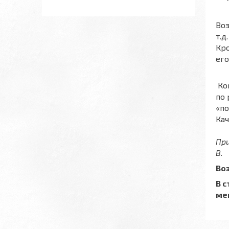
Воз
т.д.
Кро
ег
Ко
по 
«п
Кач
Пр
В.
Во
В 
ме