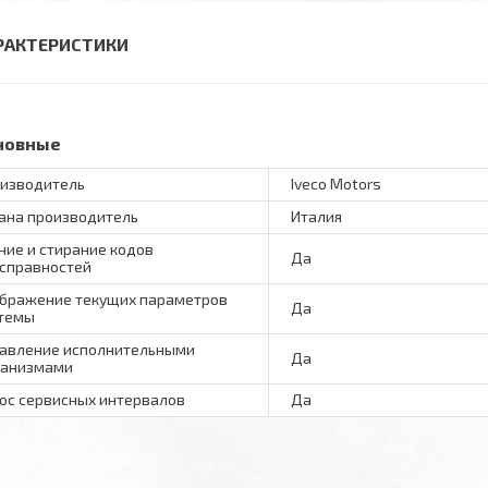
РАКТЕРИСТИКИ
новные
изводитель
Iveco Motors
ана производитель
Италия
ние и стирание кодов
Да
справностей
бражение текущих параметров
Да
темы
авление исполнительными
Да
ханизмами
ос сервисных интервалов
Да