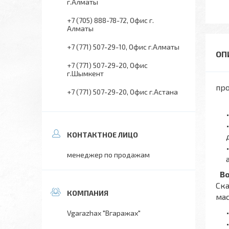
г.Алматы
+7 (705) 888-78-72
Офис г.
Алматы
+7 (771) 507-29-10
Офис г.Алматы
+7 (771) 507-29-20
Офис
г.Шымкент
пр
+7 (771) 507-29-20
Офис г.Астана
менеджер по продажам
Во
Ска
мас
Vgarazhax "Вгаражах"