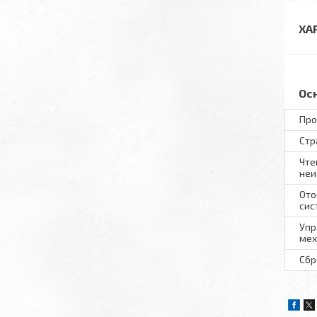
ХА
Ос
Про
Стр
Чте
неи
Ото
сис
Упр
ме
Сбр