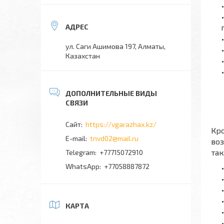
ул. Саги Ашимова 197, Алматы,
Казахстан
https://vgarazhax.kz/
Кр
tnvd02@mail.ru
во
так
+77715072910
+77058887872
КАРТА