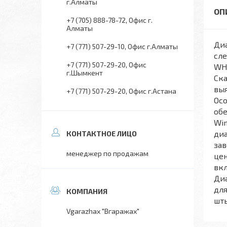
г.Алматы
+7 (705) 888-78-72
Офис г.
Алматы
Диа
+7 (771) 507-29-10
Офис г.Алматы
сле
+7 (771) 507-29-20
Офис
WHI
г.Шымкент
Ска
выя
+7 (771) 507-29-20
Офис г.Астана
Ос
обе
Win
диа
зав
менеджер по продажам
цен
вкл
Ди
для
шты
Vgarazhax "Вгаражах"