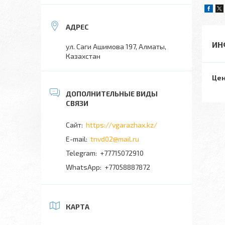
ИН
ул. Саги Ашимова 197, Алматы,
Казахстан
Цен
https://vgarazhax.kz/
tnvd02@mail.ru
+77715072910
+77058887872
КАРТА