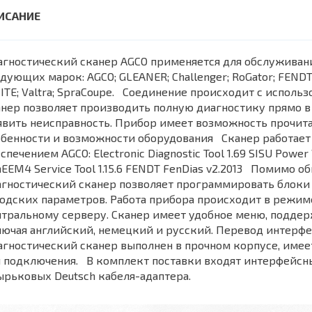
гностический сканер AGCO применяется для обслуживан
дующих марок: AGCO; GLEANER; Challenger; RoGator; FENDT; 
TE; Valtra; SpraCoupe. Соединение происходит с использо
нер позволяет производить полную диагностику прямо в 
вить неисправность. Прибор имеет возможность прочита
обенности и возможности оборудования Сканер работае
спечением AGCO: Electronic Diagnostic Tool 1.69 SISU Power 
EEM4 Service Tool 1.15.6 FENDT FenDias v2.2013 Помимо 
гностический сканер позволяет программировать блоки 
одских параметров. Работа прибора происходит в режим
тральному серверу. Сканер имеет удобное меню, поддер
ючая английский, немецкий и русский. Перевод интерф
агностический сканер выполнен в прочном корпусе, име
 подключения. В комплект поставки входят интерфейсны
рьковых Deutsch кабеля-адаптера.