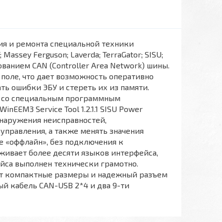
ия и ремонта специальной техники
Massey Ferguson; Laverda; TerraGator; SISU;
ванием CAN (Controller Area Network) шины.
поле, что дает возможность оперативно
ть ошибки ЭБУ и стереть их из памяти.
т со специальным программным
WinEEM3 Service Tool 1.2.1.1 SISU Power
обнаружения неисправностей,
управления, а также менять значения
е «оффлайн», без подключения к
живает более десяти языков интерфейса,
ейса выполнен технически грамотно.
ет компактные размеры и надежный разъем
й кабель CAN-USB 2*4 и два 9-ти