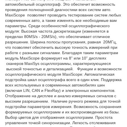
автомобильный осциллограф. Это обеспечит возможность
проведения полноценной диагностики всех систем авто.
MaxiScope позволяет проводить тестирование систем любых
современных авто, а также изменять все необходимые вам
параметры. Среди особенностей осциллографического
модуля: Высокая частота дискретизации (изменяется в
пределах 80MS/s - 20MS/s), что обеспечивает отличное
разрешение. Ширина полосы пропускания, равная 20MГц,
что позволяет обеспечить высокую точность измерений при
работе с разными сигналами. Благодаря таким параметрам
модуль MaxiScope формирует на 8” или 10” дисплеях
сканеров MaxiSys осциллограммы, характеризующиеся
высокой точностью и детализацией. Функции и возможности
осциллографического модуля MaxiScope: Автоматическая
подстройка шкал осциллографа всего в один клик. Поддержка
всех используемых в современных автомобилях шин
(включая LIN, CAN и FlexRay) и электронных компонентов.
Отображение на дисплее и анализ измеряемых сигналов с
высоким разрешением. Наличие ручного режима для точной
подстройки параметров измерения. Возможность сохранения
формируемых осциллограмм и их воспроизведение из базы.
Выбор цветов для отображения осциллограмм. Простота
управления точкой синхронизации. Легкость отслеживания