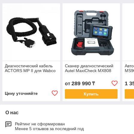
Диагностический кабель
Сканер диагностический
Авто
ACTORS MP II для Wabco
Autel MaxiCheck MX808
MS9
289 990
1 3
от
₸
Цену уточняйте
Купить
О нас
Рейтинг не сформирован
Менее 5 отзывов за последний год