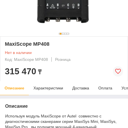
MaxiScope MP408
Нет в наличии
Код: MaxiScope MP408
Розница
315 470
₸
Описание
Характеристики
Доставка
Оплата
Усл
Описание
Используя модуль MaxiScope от Autel совместно с
диагностическими сканерами серии MaxiSys Mini, MaxiSys,
MaxiSys Pro, вы получите мощный 4-канальный