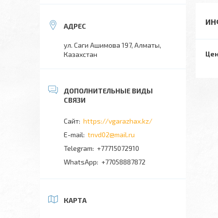
ИН
ул. Саги Ашимова 197, Алматы,
Цен
Казахстан
https://vgarazhax.kz/
tnvd02@mail.ru
+77715072910
+77058887872
КАРТА