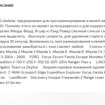
0 obdstar предназначен для программирования ключей на
II. Помимо этого он может использоваться и для корре
елях Мазда, Форд, Ягуар и Лэнд Ровер (полный список см
но выделить: Высокую скорость: для удаления старого 
ядка 30 секунд. Возможность программирования ключей 
пользования: разобраться с ним сможет любой. Списо
ies Mazda 2 Mazda 3 Mazda 5 Mazda 6 Mazda 8 Mazda CX-
5 2004 - 2009 FORD Focus Escort Fiesta Escape Mondeo
edition F-150 F-250 F-350 SD 2011-2014 Ranger Flex s 
igator Town ca Zephyr Корректировка показаний одометр
d C-MAX Ecosport Edge Expedition Explorer Focus Fiest
rus LandRover Discovery Evoque Freelander2 Range rover 
ies XJ Series