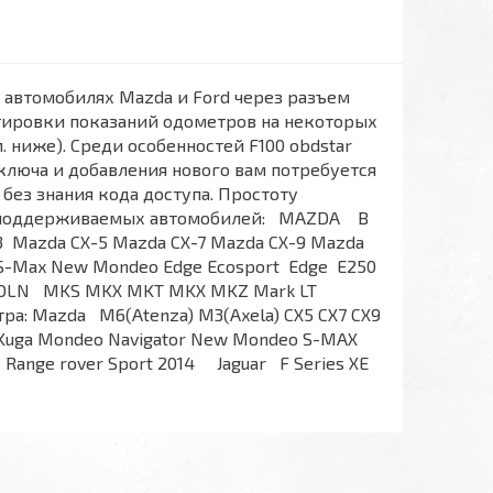
 автомобилях Mazda и Ford через разъем
ктировки показаний одометров на некоторых
. ниже). Среди особенностей F100 obdstar
ключа и добавления нового вам потребуется
без знания кода доступа. Простоту
к поддерживаемых автомобилей: MAZDA B
3 Mazda CX-5 Mazda CX-7 Mazda CX-9 Mazda
 S-Max New Mondeo Edge Ecosport Edge E250
LINCOLN MKS MKX MKT MKX MKZ Mark LT
а: Mazda M6(Atenza) M3(Axela) CX5 CX7 CX9
a Kuga Mondeo Navigator New Mondeo S-MAX
Range rover Sport 2014 Jaguar F Series XE