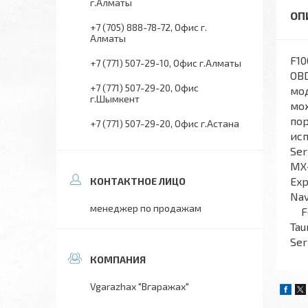
г.Алматы
+7 (705) 888-78-72
Офис г.
Алматы
F10
+7 (771) 507-29-10
Офис г.Алматы
OBD
+7 (771) 507-29-20
Офис
мод
г.Шымкент
мож
пор
+7 (771) 507-29-20
Офис г.Астана
ис
Ser
MX-
Exp
Nav
менеджер по продажам
For
Tau
Ser
Vgarazhax "Вгаражах"