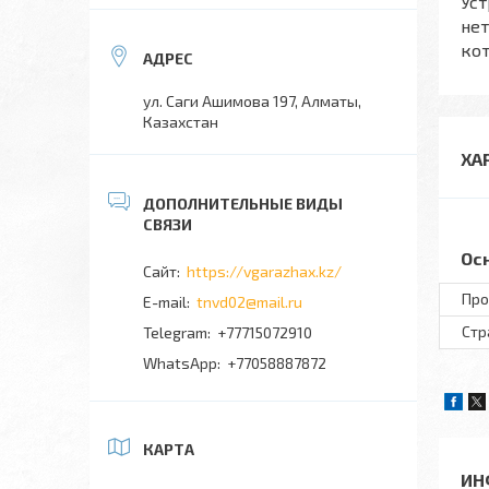
Уст
нет
ко
ул. Саги Ашимова 197, Алматы,
Казахстан
ХА
Ос
https://vgarazhax.kz/
Про
tnvd02@mail.ru
Стр
+77715072910
+77058887872
КАРТА
ИН