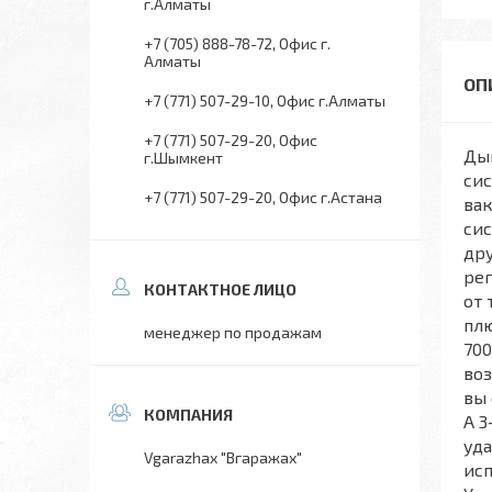
г.Алматы
+7 (705) 888-78-72
Офис г.
Алматы
+7 (771) 507-29-10
Офис г.Алматы
+7 (771) 507-29-20
Офис
Дым
г.Шымкент
сис
+7 (771) 507-29-20
Офис г.Астана
вак
сис
дру
рег
от
плю
менеджер по продажам
700
воз
вы 
А 
уда
Vgarazhax "Вгаражах"
ис