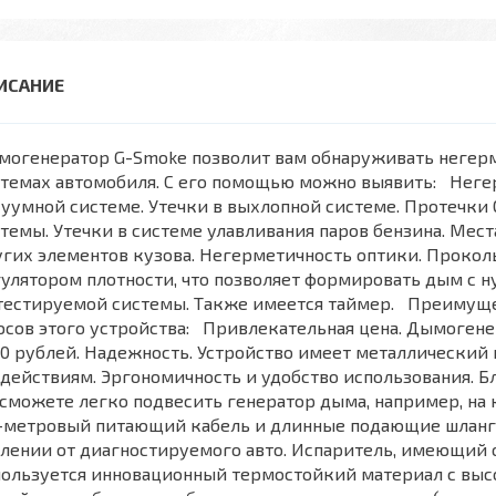
огенератор G-Smoke позволит вам обнаруживать негерме
темах автомобиля. С его помощью можно выявить: Неге
уумной системе. Утечки в выхлопной системе. Протечки
темы. Утечки в системе улавливания паров бензина. Мест
гих элементов кузова. Негерметичность оптики. Проколы
улятором плотности, что позволяет формировать дым с 
 тестируемой системы. Также имеется таймер. Преимуще
сов этого устройства: Привлекательная цена. Дымогене
0 рублей. Надежность. Устройство имеет металлический
действиям. Эргономичность и удобство использования. 
сможете легко подвесить генератор дыма, например, на 
3-метровый питающий кабель и длинные подающие шланги
лении от диагностируемого авто. Испаритель, имеющий
пользуется инновационный термостойкий материал с выс