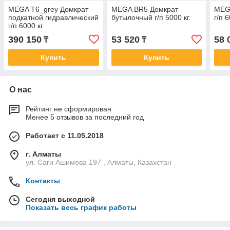
MEGA T6_grey Домкрат
MEGA BR5 Домкрат
MEG
подкатной гидравлический
бутылочный г/п 5000 кг.
г/п 6
г/п 6000 кг.
390 150
53 520
58 
₸
₸
Купить
Купить
О нас
Рейтинг не сформирован
Менее 5 отзывов за последний год
Работает с 11.05.2018
г. Алматы
ул. Саги Ашимова 197 , Алматы, Казахстан
Контакты
Сегодня выходной
Показать весь график работы