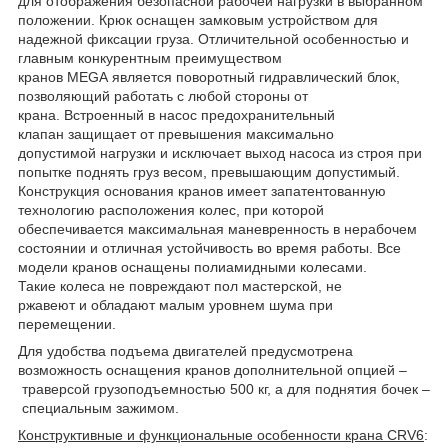
для отображения безопасной рабочей нагрузки в выбранном
положении. Крюк оснащен замковым устройством для
надежной фиксации груза. Отличительной особенностью и
главным конкурентным преимуществом
кранов MEGA является поворотный гидравлический блок,
позволяющий работать с любой стороны от
крана. Встроенный в насос предохранительный
клапан защищает от превышения максимально
допустимой нагрузки и исключает выход насоса из строя при
попытке поднять груз весом, превышающим допустимый.
Конструкция основания кранов имеет запатентованную
технологию расположения колес, при которой
обеспечивается максимальная маневренность в нерабочем
состоянии и отличная устойчивость во время работы. Все
модели кранов оснащены полиамидными колесами.
Такие колеса не повреждают пол мастерской, не
ржавеют и обладают малым уровнем шума при
перемещении.
Для удобства подъема двигателей предусмотрена
возможность оснащения кранов дополнительной опцией –
траверсой грузоподъемностью 500 кг, а для поднятия бочек –
специальным
зажимом.
Конструктивные и функциональные особенности крана CRV6
: