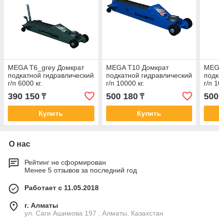
MEGA T6_grey Домкрат
MEGA T10 Домкрат
MEG
подкатной гидравлический
подкатной гидравлический
подк
г/п 6000 кг.
г/п 10000 кг.
г/п 1
390 150
500 180
500
₸
₸
Купить
Купить
О нас
Рейтинг не сформирован
Менее 5 отзывов за последний год
Работает с 11.05.2018
г. Алматы
ул. Саги Ашимова 197 , Алматы, Казахстан