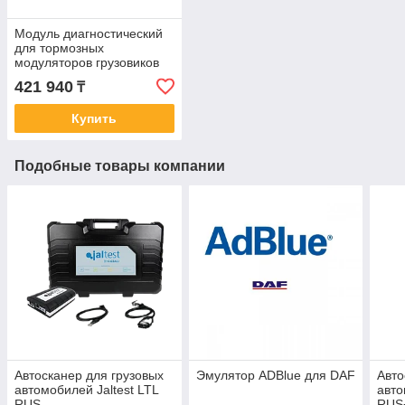
Модуль диагностический
для тормозных
модуляторов грузовиков
Jaltest ETM
421 940
₸
Купить
Подобные товары компании
Автосканер для грузовых
Эмулятор ADBlue для DAF
Авто
автомобилей Jaltest LTL
авто
RUS
RUS+