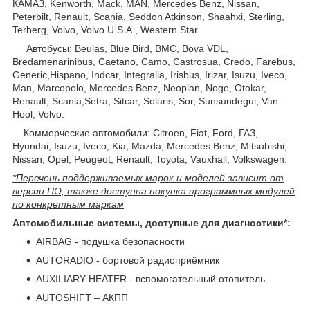
КАМАЗ, Kenworth, Mack, MAN, Mercedes Benz, Nissan,
Peterbilt, Renault, Scania, Seddon Atkinson, Shaahxi, Sterling,
Terberg, Volvo, Volvo U.S.A., Western Star.
Автобусы: Beulas, Blue Bird, BMC, Bova VDL,
Bredamenarinibus, Caetano, Camo, Castrosua, Credo, Farebus,
Generic,Hispano, Indcar, Integralia, Irisbus, Irizar, Isuzu, Iveco,
Man, Marcopolo, Mercedes Benz, Neoplan, Noge, Otokar,
Renault, Scania,Setra, Sitcar, Solaris, Sor, Sunsundegui, Van
Hool, Volvo.
Коммерческие автомобили: Citroen, Fiat, Ford, ГАЗ,
Hyundai, Isuzu, Iveco, Kia, Mazda, Mercedes Benz, Mitsubishi,
Nissan, Opel, Peugeot, Renault, Toyota, Vauxhall, Volkswagen.
*Перечень поддерживаемых марок и моделей зависит от
версии ПО, также доступна покупка программных модулей
по конкретным маркам
Автомобильные системы, доступные для диагностики*:
AIRBAG - подушка безопасности
AUTORADIO - бортовой радиоприёмник
AUXILIARY HEATER - вспомогательный отопитель
AUTOSHIFT – АКПП