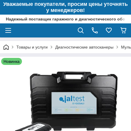
Уважаемые покупатели, просим цены уточнять
у менеджеров!
Надежный поставщик гаражного и диагностического обор
Товары и услуги
Диагностические автосканеры
Муль
Новинка