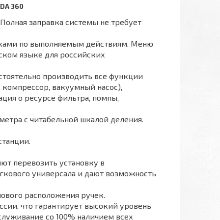
DA 360
. Полная заправка системы не требует
зками по выполняемым действиям. Меню
сском языке для российских
стоятельно производить все функции
 компрессор, вакуумный насос),
ция о ресурсе фильтра, помпы,
етра с читабельной шкалой деления.
станции.
ют перевозить установку в
егкового универсала и дают возможность
нового расположения ручек.
оссии, что гарантирует высокий уровень
служивание со 100% наличием всех