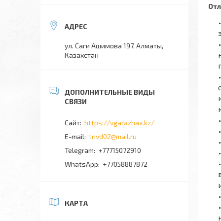
Отл
ул. Саги Ашимова 197, Алматы,
Казахстан
https://vgarazhax.kz/
tnvd02@mail.ru
+77715072910
+77058887872
КАРТА