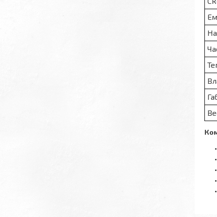
Ск
Ем
На
Ча
Те
Вл
Га
Ве
Ком