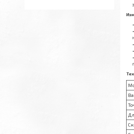
Изм
Тех
Мо
Ва
То
Дл
Ск