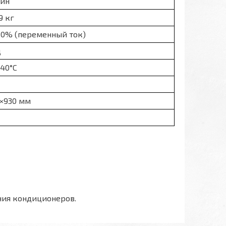
мин
 9 кг
 10% (переменный ток)
ц
 +40°С
5×930 мм
ния кондиционеров.