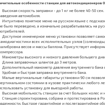
ичительные особенности станции для автокондиционеров O
Высокая скорость заправки - до 1 кг не более 40-50 сек
заведения автомобиля.
Интуитивно понятное меню на русском языке с подска
не было переведено, а изначально разрабатывалась на ру
потребителей.
Доступное инженерное меню установки позволяет само
самодиагностики всех исполнительных узлов (соленоиды,
калибровка весов и массы баллона. Присутствует информа
компрессора.
Манометры высокого и низкого давления большего диам
Длина заправочных шлангов до 3 метров.
Дополнительный манометр давления внутреннего бака 
Удобная и быстрая заправка внутреннего бака.
Малые вертикальные габариты установки 90 см позволя
вертикальном состоянии в кузове практически любого л
использовать установку для выездной работы.
Высокая мобильность станции за счет больших колес и 
Станция спроектирована, собрана и протестирована в Р
надежности, быстрое гарантийное и послегарантийное об