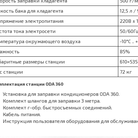
орость заправки хладагента
500 г/
кость бака для хладагента
12,5 л /
пряжение электропитания
220В ±
стота тока электросети
50/60Г
мпература окружающего воздуха
-10°С ..
ажность
85%
баритные размеры станции
610×53
с станции
72 кг
плектация станции ODA 360
Установка для заправки кондиционеров ODA 360.
Комплект шлангов для заправки 3 метра.
Комплект г-обр. быстросъемных соединений.
Кабель питания.
Инструкция пользователя оборудования для обслужива