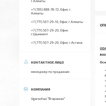
г.Алматы
+7 (705) 888-78-72
Офис г.
Алматы
+7 (771) 507-29-10
Офис г.Алматы
+7 (771) 507-29-20
Офис
г.Шымкент
+7 (771) 507-29-20
Офис г.Астана
ODA
воз
Осн
менеджер по продажам
Vgarazhax "Вгаражах"