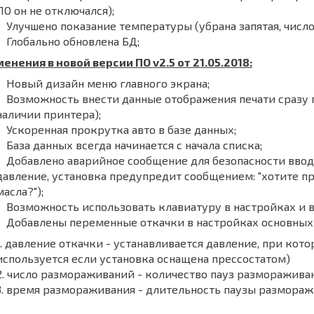
ПО он не отключался);
Улучшено показание температуры (убрана запятая, число
Глобально обновлена БД;
енения в новой версии ПО v2.5 от 21.05.2018:
Новый дизайн меню главного экрана;
Возможность внести данные отображения печати сразу 
наличии принтера);
Ускоренная прокрутка авто в базе данных;
База данных всегда начинается с начала списка;
Добавлено аварийное сообщение для безопасности ввода
давление, установка предупредит сообщением: "хотите п
масла?");
Возможность использовать клавиатуру в настройках и 
Добавлены переменные откачки в настройках основных
давление откачки - устанавливается давление, при кот
используется если установка оснащена прессостатом)
число размораживаний - количество пауз размораживан
время размораживания - длительность паузы размораж