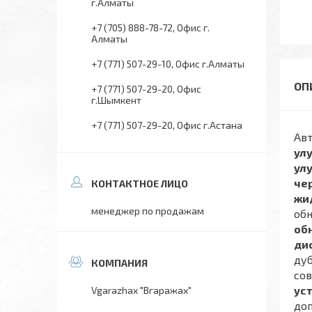
г.Алматы
+7 (705) 888-78-72
Офис г.
Алматы
+7 (771) 507-29-10
Офис г.Алматы
+7 (771) 507-29-20
Офис
г.Шымкент
+7 (771) 507-29-20
Офис г.Астана
Ав
ул
ул
че
жи
менеджер по продажам
обн
об
ди
ду
со
ус
Vgarazhax "Вгаражах"
до