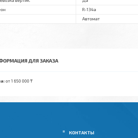
евозка вертик.
Да
еон
R-134a
Автомат
ФОРМАЦИЯ ДЛЯ ЗАКАЗА
а:
от 1 650 000 ₸