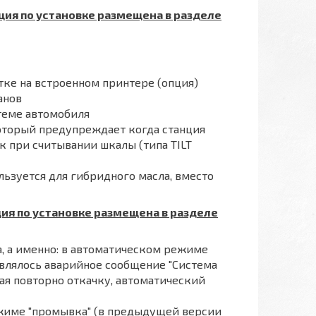
кция по установке размещена в разделе
к
тке на встроенном принтере (опция)
анов
теме автомобиля
оторый предупреждает когда станция
к при считывании шкалы (типа TILT
льзуется для гибридного масла, вместо
кция по установке размещена в разделе
, а именно: в автоматическом режиме
влялось аварийное сообщение "Система
ая повторно откачку, автоматический
жиме "промывка" (в предыдущей версии