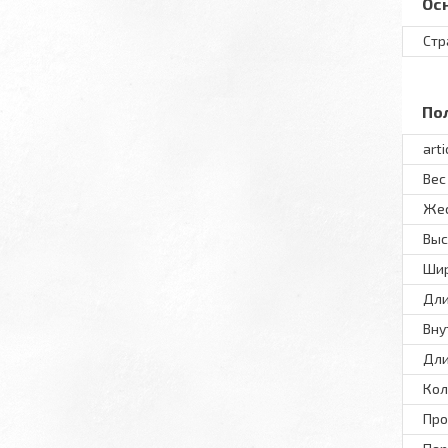
Ос
Стр
По
arti
Вес
Жес
Выс
Ши
Дл
Вну
Дли
Кол
Про