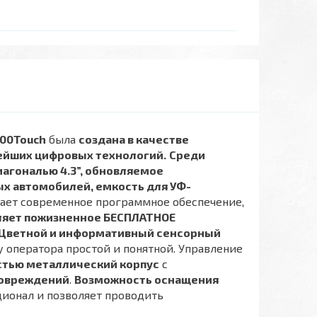
700
Touch
была
создана в качестве
ейших цифровых технологий.
Среди
агональю 4.3”, обновляемое
х автомобилей, емкость для УФ-
чает современное программное обеспечение,
ляет пожизненное БЕСПЛАТНОЕ
! Цветной и информативный сенсорный
 оператора простой и понятной. Управление
тью металлический корпус
с
повреждений
.
Возможность оснащения
ионал и позволяет проводить