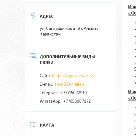
Изм
«Ф
ул. Саги Ашимова 197, Алматы,
Казахстан
https://vgarazhax.kz/
tnvd02@mail.ru
Изм
+77715072910
«Ф
+77058887872
КАРТА