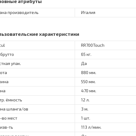
новные атрибуты
ана производитель
Италия
льзовательские характеристики
cul
RR700Touch
 брутто
65 кг.
ткая упак.
Да
ота
880 мм.
рина
550 мм.
ина
470 мм.
тр. ёмкость
12 л.
на шланга/ов
3 м.
-во мест
1 шт.
изв-ть
113 л/мин.