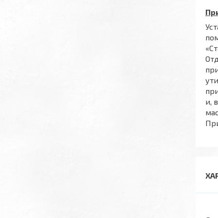
Пр
Ус
по
«Ст
Отд
при
ути
при
и, 
ма
Пр
ХА