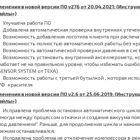
енения в новой версии ПО v276 от 20.04.2021: (Инстру
айлы»)
Улучшена работа ПО
Добавлена автоматическая проверка внутренних утече
Возможность добавления логотипа клиента при распеча
Возможность полностью автоматической работы без кр
Возможность автоматической проверки давления в сис
Возможность установить внутренний акселлерометр, к
работает не на правильном уровне, чтобы избежать ошибо
SENSOR SYSTEM от ТЕХА).
Возможность работы с третьей бутылкой , которая испо
УФ красителя
енения в новой версии ПО v2.6 от 25.06.2019: (Инстру
айлы»)
Исправлена проблема остановки автоматического цикла
иногда между процессом откачки и создания вакуума поя
под давлением!". Раньше, для продолжения цикла и нажим
режим останавливался;
Исправлена проблема не отключения компрессора в ре