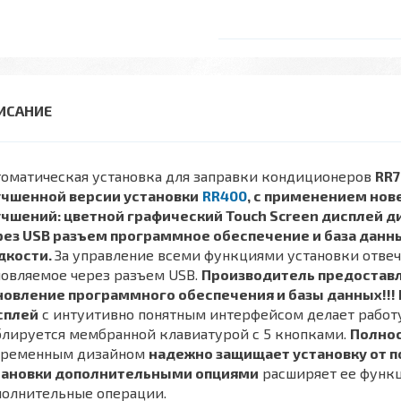
томатическая установка для заправки кондиционеров
RR
учшенной версии установки
RR
400
, с применением нов
учшений: цветной графический
Touch
Screen
дисплей ди
рез
USB
разъем программное обеспечение и база данны
дкости.
За управление всеми функциями установки отве
овляемое через разъем USB.
Производитель предостав
новление программного обеспечения и базы данных!!
сплей
с интуитивно понятным интерфейсом делает работу
блируется мембранной клавиатурой с 5 кнопками.
Полнос
временным дизайном
надежно защищает установку от 
тановки дополнительными опциями
расширяет ее функц
полнительные операции.