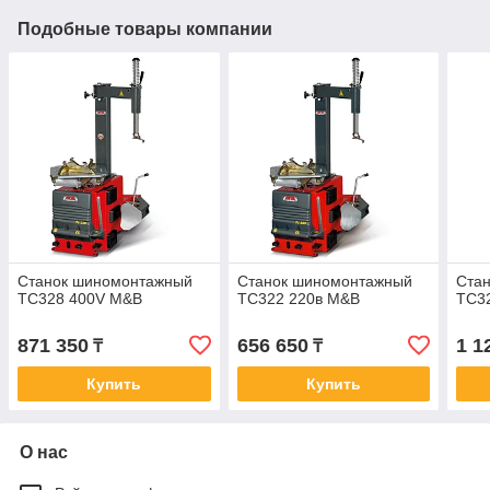
Подобные товары компании
Станок шиномонтажный
Станок шиномонтажный
Ста
TC328 400V M&B
TC322 220в M&B
TC3
871 350
656 650
1 1
₸
₸
Купить
Купить
О нас