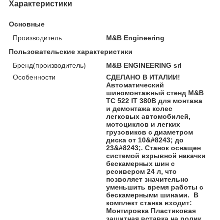
Характеристики
Основные
Производитель
M&B Engineering
Пользовательские характеристики
Бренд(производитель)
M&B ENGINEERING srl
Особенности
СДЕЛАНО В ИТАЛИИ!
Автоматический
шиномонтажный стенд M&B
ТС 522 IT 380В для монтажа
и демонтажа колес
легковых автомобилей,
мотоциклов и легких
грузовиков с диаметром
диска от 10&#8243; до
23&#8243;. Станок оснащен
системой взрывной накачки
бескамерных шин с
ресивером 24 л, что
позволяет значительно
уменьшить время работы с
бескамерными шинами. В
комплект станка входит:
Монтировка Пластиковая
защитная вставка на ролик