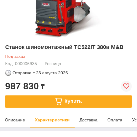
Станок шиномонтажный TC522IT 380в M&B
Под заказ
Код: 000006935
Розница
Отправка с
23 августа 2026
987 830
₸
Купить
Описание
Характеристики
Доставка
Оплата
Ус