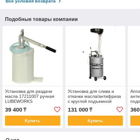
Все условия возврата
Подобные товары компании
Установка для раздачи
Установка для слива и
Аппа
масла 17211007 ручная
откачки масла/антифриза
анти
LUBEWORKS
с круглой подъемной
подо
ванной, мобильная,
39 400
131 000
360
₸
₸
объем 70 л KraftWell
Купить
Купить