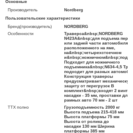
Основные
Производитель
Nordberg
Пользовательские характеристики
Бренд(производитель)
NORDBERG
Особенности
Траверса&nbsp;NORDBERG
N423A&nbsp;для подъема пере
или задней части автомобиля,
расположенного на яме,
на&nbsp;четырехстоечном
и&nbsp;ножничном&nbsp;подъе
Подходит для ножничного
подъемника&nbsp;N634-4,5 Тра
подходит для разных автомоби
Конструкция траверсы
предусматривает механическую
защиту от перегрузок В
комплект&nbsp;входят 2 винто
насадки - 35 мм, проставки для
рамных авто 70 мм - 2 шт
ТТХ полно
Грузоподъемность 2000 кг
Высота подъема 215-418 мм
Высота платформы 75 мм
Высота от ролика до
насадки 130 мм Ширина
платформы 385 мм