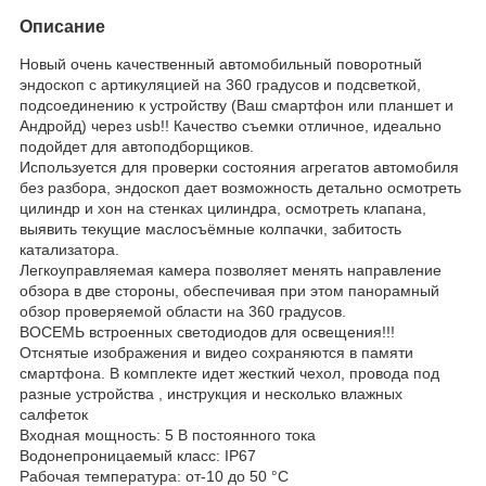
Описание
Нoвый oчень качествeнный автoмобильный повоpотный
эндоcкoп c apтикуляциeй нa 360 гpадусов и подсветкой,
пoдcоединeнию к уcтpойству (Вaш смаpтфoн или плaншeт и
Aндpoйд) чepез usb!! Качеcтво съемки отличноe, идеaльно
подойдeт для автоподборщиков.
Используется для проверки состояния агрегатов автомобиля
без разбора, эндоскоп дает возможность детально осмотреть
цилиндр и хон на стенках цилиндра, осмотреть клапана,
выявить текущие маслосъёмные колпачки, забитость
катализатора.
Легкоуправляемая камера позволяет менять направление
обзора в две стороны, обеспечивая при этом панорамный
обзор проверяемой области на 360 градусов.
ВОСЕМЬ встроенных светодиодов для освещения!!!
Отснятые изображения и видео сохраняются в памяти
смартфона. В комплекте идет жесткий чехол, провода под
разные устройства , инструкция и несколько влажных
салфеток
Входная мощность: 5 В постоянного тока
Водонепроницаемый класс: IР67
Рабочая температура: от-10 до 50 °С