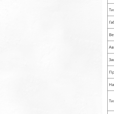
Ти
Га
Ве
Ав
За
Пр
На
Ти