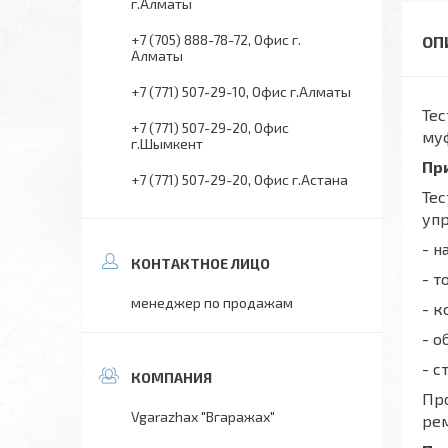
г.Алматы
+7 (705) 888-78-72
Офис г.
Алматы
+7 (771) 507-29-10
Офис г.Алматы
Тес
+7 (771) 507-29-20
Офис
му
г.Шымкент
Пр
+7 (771) 507-29-20
Офис г.Астана
Тес
уп
- н
- т
менеджер по продажам
- к
- о
- с
Про
Vgarazhax "Вгаражах"
рем