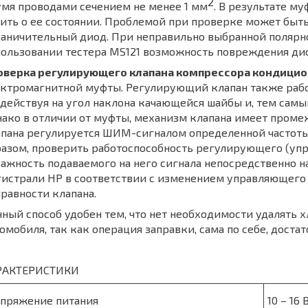
2
мя проводами сечением не менее 1 мм
. В результате му
ить о ее состоянии. Проблемой при проверке может быть
аничительный диод. При неправильно выбранной полярн
ользовании тестера MS121 возможность повреждения ди
оверка регулирующего клапана компрессора кондици
ектромагнитной муфты. Регулирующий клапан также рабо
действуя на угол наклона качающейся шайбы и, тем самы
ако в отличии от муфты, механизм клапана имеет проме
апана регулируется ШИМ-сигналом определенной частот
азом, проверить работоспособность регулирующего (уп
ажность подаваемого на него сигнала непосредственно н
истрали HP в соответствии с изменением управляющего 
равности клапана.
ный способ удобен тем, что нет необходимости удалять
омобиля, так как операция заправки, сама по себе, доста
РАКТЕРИСТИКИ
пряжение питания
10 – 16 