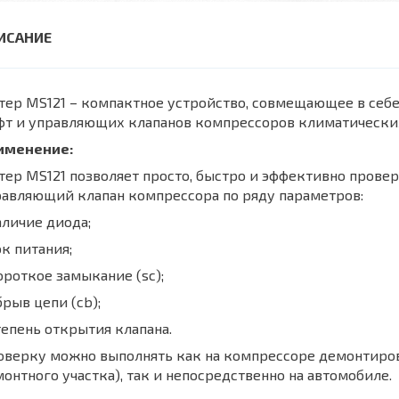
тер MS121 – компактное устройство, совмещающее в се
фт и управляющих клапанов компрессоров климатически
именение:
тер MS121 позволяет просто, быстро и эффективно пров
равляющий клапан компрессора по ряду параметров:
аличие диода;
ок питания;
ороткое замыкание (sc);
брыв цепи (cb);
тепень открытия клапана.
верку можно выполнять как на компрессоре демонтирова
онтного участка), так и непосредственно на автомобиле.