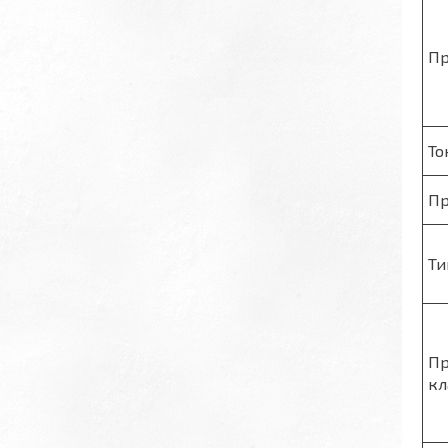
Пр
То
Пр
Ти
Пр
кл