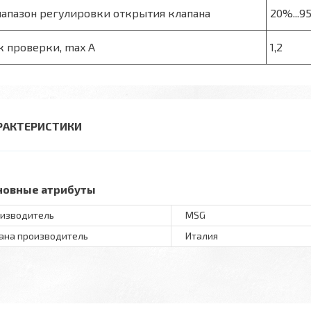
апазон регулировки открытия клапана
20%...9
к проверки, max А
1,2
РАКТЕРИСТИКИ
новные атрибуты
изводитель
MSG
ана производитель
Италия