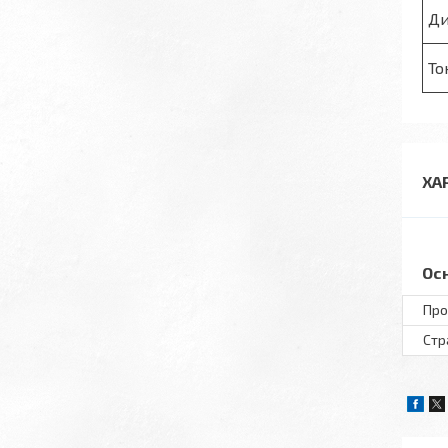
Ди
То
ХА
Ос
Про
Стр