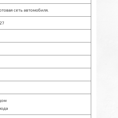
ртовая сеть автомобиля.
27
дом
иода