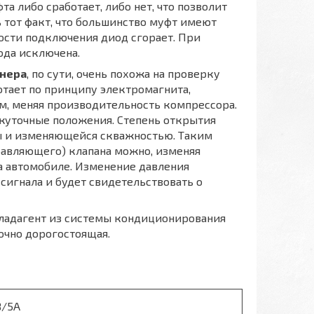
фта либо сработает, либо нет, что позволит
 тот факт, что большинство муфт имеют
ости подключения диод сгорает. При
ода исключена.
онера
, по сути, очень похожа на проверку
тает по принципу электромагнита,
м, меняя производительность компрессора.
жуточные положения. Степень открытия
ы и изменяющейся скважностью. Таким
равляющего) клапана можно, изменяя
а автомобиле. Изменение давления
сигнала и будет свидетельствовать о
 хладагент из системы кондиционирования
точно дорогостоящая.
В/5А