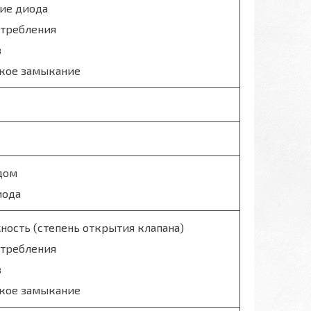
чие диода
отребления
в
ткое замыкание
дом
иода
ность (степень открытия клапана)
отребления
в
ткое замыкание