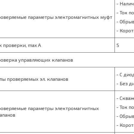
- Нали
- Ток п
оверяемые параметры электромагнитных муфт
- Обры
- Коро
к проверки, max А
5
оверка управляющих клапанов
- С дио
пы проверяемых эл. клапанов
- Без д
- Скваж
- Ток п
оверяемые параметры электромагнитных
апанов
- Обры
- Коро