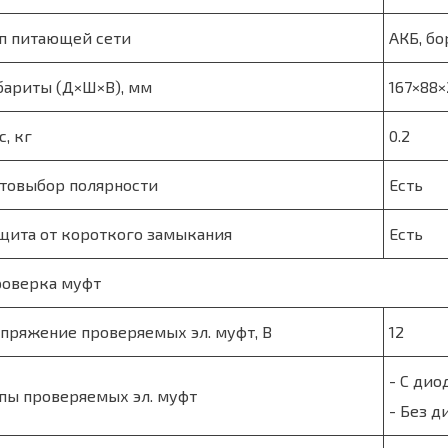
п питающей сети
АКБ, бо
бариты (Д×Ш×В), мм
167×88×
с, кг
0.2
товыбор полярности
Есть
щита от короткого замыкания
Есть
оверка муфт
пряжение проверяемых эл. муфт, В
12
- С дио
пы проверяемых эл. муфт
- Без д