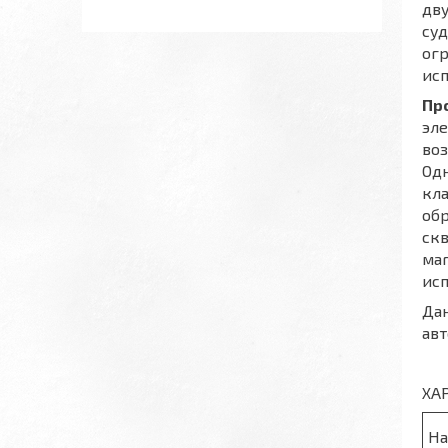
дву
суд
огр
исп
Пр
эл
воз
Одн
кл
обр
скв
маг
исп
Дан
авт
ХА
На