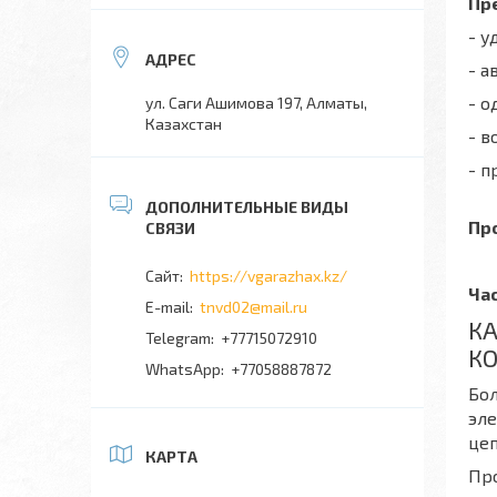
Пр
- у
- а
- о
ул. Саги Ашимова 197, Алматы,
Казахстан
- 
- п
Пр
https://vgarazhax.kz/
Ча
tnvd02@mail.ru
К
+77715072910
К
+77058887872
Бо
эле
цеп
КАРТА
Про