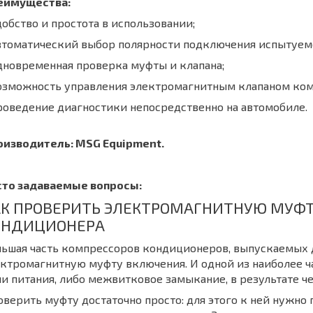
еимущества:
добство и простота в использовании;
втоматический выбор полярности подключения испытуемо
дновременная проверка муфты и клапана;
возможность управления электромагнитным клапаном ком
роведение диагностики непосредственно на автомобиле.
оизводитель:
MSG
Equipment
.
сто задаваемые вопросы:
АК ПРОВЕРИТЬ ЭЛЕКТРОМАГНИТНУЮ МУФТ
ОНДИЦИОНЕРА
льшая часть компрессоров кондиционеров, выпускаемых
ктромагнитную муфту включения. И одной из наиболее ч
и питания, либо межвитковое замыкание, в результате ч
верить муфту достаточно просто: для этого к ней нужн