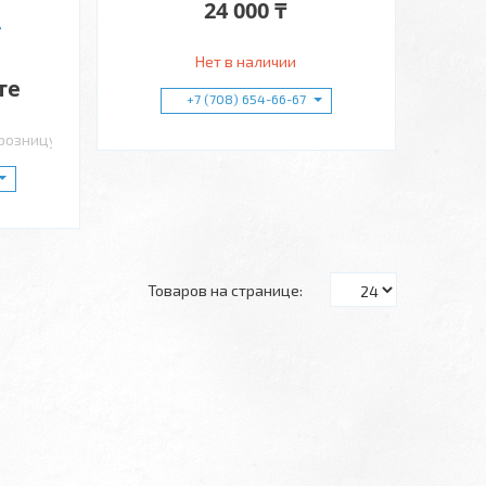
24 000 ₸
А
Нет в наличии
те
+7 (708) 654-66-67
 розницу