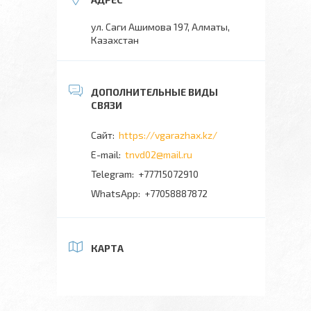
ул. Саги Ашимова 197, Алматы,
Казахстан
https://vgarazhax.kz/
tnvd02@mail.ru
+77715072910
+77058887872
КАРТА